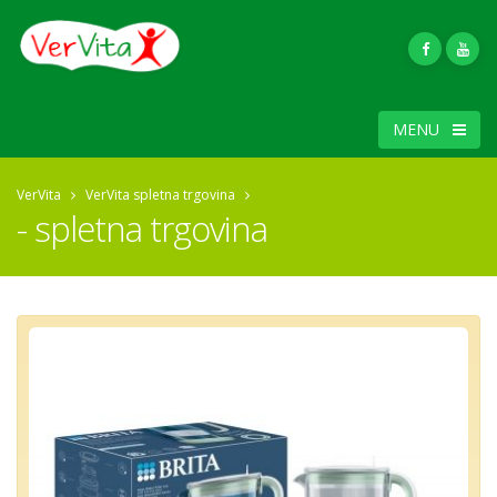
MENU
VerVita
VerVita spletna trgovina
- spletna trgovina