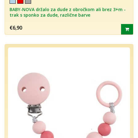
BABY-NOVA držalo za dude z obročkom ali brez 3+m -
trak s sponko za dude, različne barve
€6,90