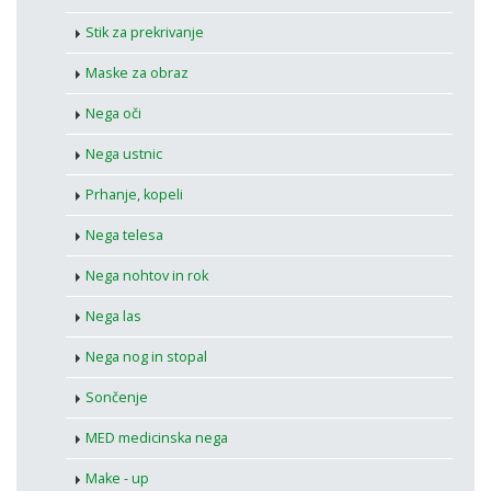
Stik za prekrivanje
Maske za obraz
Nega oči
Nega ustnic
Prhanje, kopeli
Nega telesa
Nega nohtov in rok
Nega las
Nega nog in stopal
Sončenje
MED medicinska nega
Make - up