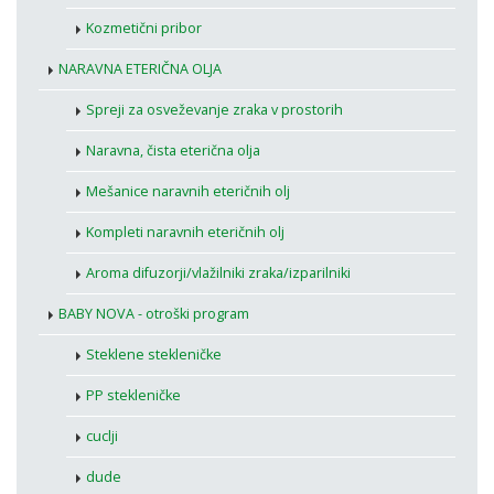
Kozmetični pribor
NARAVNA ETERIČNA OLJA
Spreji za osveževanje zraka v prostorih
Naravna, čista eterična olja
Mešanice naravnih eteričnih olj
Kompleti naravnih eteričnih olj
Aroma difuzorji/vlažilniki zraka/izparilniki
BABY NOVA - otroški program
Steklene stekleničke
PP stekleničke
cuclji
dude