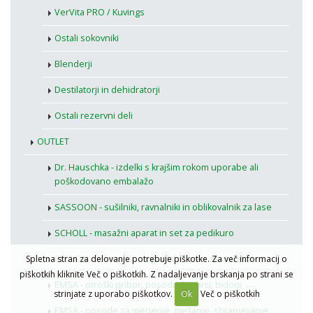
VerVita PRO / Kuvings
Ostali sokovniki
Blenderji
Destilatorji in dehidratorji
Ostali rezervni deli
OUTLET
Dr. Hauschka - izdelki s krajšim rokom uporabe ali
poškodovano embalažo
SASSOON - sušilniki, ravnalniki in oblikovalnik za lase
SCHOLL - masažni aparat in set za pedikuro
Spletna stran za delovanje potrebuje piškotke. Za več informacij o
REVLON - kozmetično ogledalo in set za manikuro
piškotkih kliknite Več o piškotkih. Z nadaljevanje brskanja po strani se
EMSA - otroški pribor, posoda, kozarci, bidoni
strinjate z uporabo piškotkov.
Ok
Več o piškotkih
EMSA - posode za merjenje, mešanje, shranjevanje