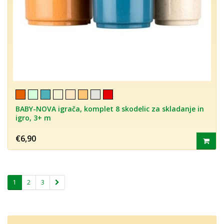
BABY-NOVA igrača, komplet 8 skodelic za skladanje in
igro, 3+ m
€6,90
1
2
3