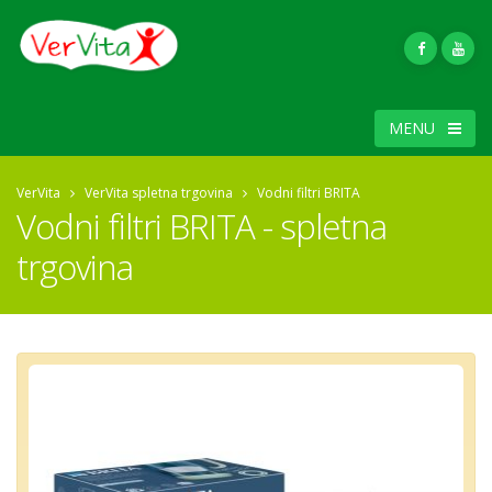
MENU
VerVita
VerVita spletna trgovina
Vodni filtri BRITA
Vodni filtri BRITA - spletna
trgovina