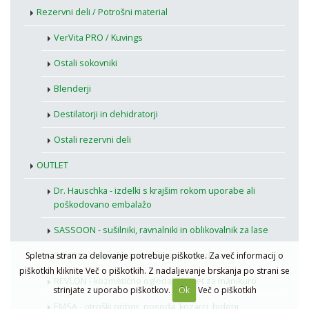
Rezervni deli / Potrošni material
VerVita PRO / Kuvings
Ostali sokovniki
Blenderji
Destilatorji in dehidratorji
Ostali rezervni deli
OUTLET
Dr. Hauschka - izdelki s krajšim rokom uporabe ali
poškodovano embalažo
SASSOON - sušilniki, ravnalniki in oblikovalnik za lase
Spletna stran za delovanje potrebuje piškotke. Za več informacij o
SCHOLL - masažni aparat in set za pedikuro
piškotkih kliknite Več o piškotkih. Z nadaljevanje brskanja po strani se
REVLON - kozmetično ogledalo in set za manikuro
strinjate z uporabo piškotkov.
Ok
Več o piškotkih
EMSA - otroški pribor, posoda, kozarci, bidoni