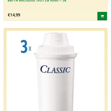
BRITA MicroDisc filtri za vodo – 3x
€14,99