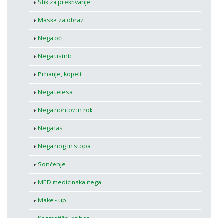
Stik za prekrivanje
Maske za obraz
Nega oči
Nega ustnic
Prhanje, kopeli
Nega telesa
Nega nohtov in rok
Nega las
Nega nog in stopal
Sončenje
MED medicinska nega
Make - up