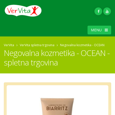
MENU
VerVita
VerVita spletna trgovina
Negovalna kozmetika - OCEAN
Negovalna kozmetika - OCEAN -
spletna trgovina