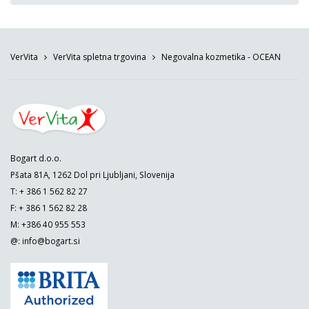
VerVita
VerVita spletna trgovina
Negovalna kozmetika - OCEAN
Bogart d.o.o.
Pšata 81A, 1262 Dol pri Ljubljani, Slovenija
T: + 386 1 562 82 27
F: + 386 1 562 82 28
M: +386 40 955 553
@:
info@bogart.si