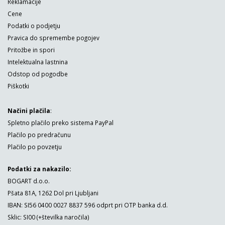
Reklamacije
Cene
Podatki o podjetju
Pravica do spremembe pogojev
Pritožbe in spori
Intelektualna lastnina
Odstop od pogodbe
Piškotki
Načini plačila
:
Spletno plačilo preko sistema PayPal
Plačilo po predračunu
Plačilo po povzetju
Podatki za nakazilo:
BOGART d.o.o.
Pšata 81A, 1262 Dol pri Ljubljani
IBAN: SI56 0400 0027 8837 596 odprt pri OTP banka d.d.
Sklic: SI00 (+številka naročila)