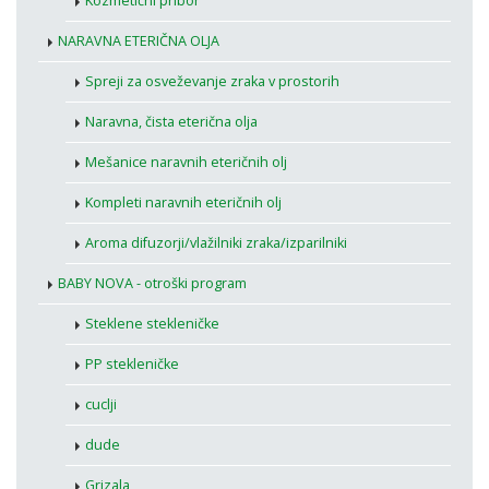
Kozmetični pribor
NARAVNA ETERIČNA OLJA
Spreji za osveževanje zraka v prostorih
Naravna, čista eterična olja
Mešanice naravnih eteričnih olj
Kompleti naravnih eteričnih olj
Aroma difuzorji/vlažilniki zraka/izparilniki
BABY NOVA - otroški program
Steklene stekleničke
PP stekleničke
cuclji
dude
Grizala