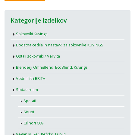
Kategorije izdelkov
Sokovniki Kuvings
Dodatna cedila in nastavki za sokovnike KUVINGS
Ostali sokovniki / VerVita
Blenderji OmniBlend, EcoBlend, Kuvings
Vodni filtri BRITA
Sodastream
Aparati
Sirupi
Cilindri CO₂
Vegan Milker, Kefirko, Lupilci...