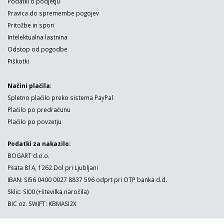
Podatki o podjetju
Pravica do spremembe pogojev
Pritožbe in spori
Intelektualna lastnina
Odstop od pogodbe
Piškotki
Načini plačila
:
Spletno plačilo preko sistema PayPal
Plačilo po predračunu
Plačilo po povzetju
Podatki za nakazilo:
BOGART d.o.o.
Pšata 81A, 1262 Dol pri Ljubljani
IBAN: SI56 0400 0027 8837 596 odprt pri OTP banka d.d.
Sklic: SI00 (+številka naročila)
BIC oz. SWIFT: KBMASI2X