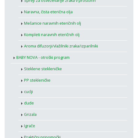
Spreji za osveževanje zraka v prostorih
Naravna, čista eterična olja
Mešanice naravnih eteričnih olj
Kompleti naravnih eteričnih olj
Aroma difuzorji/vlažilniki zraka/izparilniki
BABY NOVA - otroški program
Steklene stekleničke
PP stekleničke
cuclji
dude
Grizala
Igrače
Praktični pripomočki