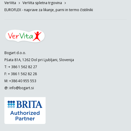
VerVita
VerVita spletna trgovina
EUROFLEX - naprave za likanje, parni in termo čistilniki
Bogart d.o.o.
Pšata 81A, 1262 Dol pri Ljubljani, Slovenija
T: + 386 1 562 82 27
F: + 386 1 562 82 28
M: +386 40 955 553
@:
info@bogart.si