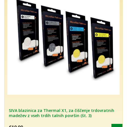
SIVA blazinica za Thermal X1, za čiščenje trdovratnih
madežev z vseh trdih talnih površin (št. 3)