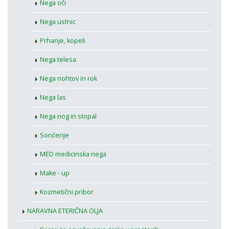
Nega oči
Nega ustnic
Prhanje, kopeli
Nega telesa
Nega nohtov in rok
Nega las
Nega nog in stopal
Sončenje
MED medicinska nega
Make - up
Kozmetični pribor
NARAVNA ETERIČNA OLJA