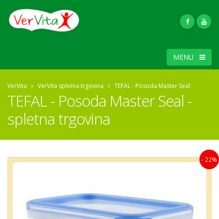
MENU
VerVita
VerVita spletna trgovina
TEFAL - Posoda Master Seal
TEFAL - Posoda Master Seal -
spletna trgovina
- 22%