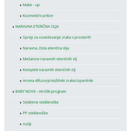
Make - up
Kozmetični pribor
NARAVNA ETERIČNA OLJA
Spreji za osveževanje zraka v prostorih
Naravna, čista eterična olja
Mešanice naravnih eteričnih olj
Kompleti naravnih eteričnih olj
Aroma difuzorji/vlažilniki zraka/izparilniki
BABY NOVA - otroški program
Steklene stekleničke
PP stekleničke
cuclji