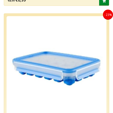
€6,99
€8,99
- 23%