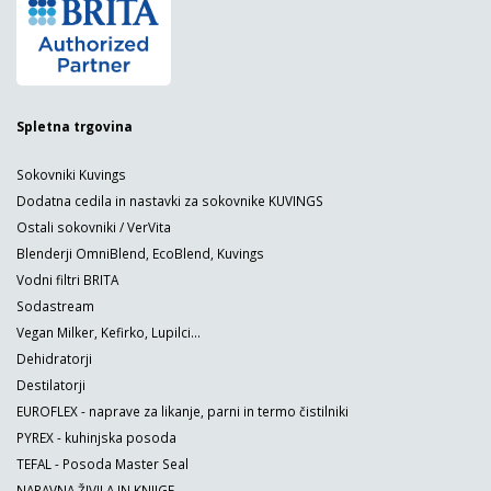
Spletna trgovina
Sokovniki Kuvings
Dodatna cedila in nastavki za sokovnike KUVINGS
Ostali sokovniki / VerVita
Blenderji OmniBlend, EcoBlend, Kuvings
Vodni filtri BRITA
Sodastream
Vegan Milker, Kefirko, Lupilci...
Dehidratorji
Destilatorji
EUROFLEX - naprave za likanje, parni in termo čistilniki
PYREX - kuhinjska posoda
TEFAL - Posoda Master Seal
NARAVNA ŽIVILA IN KNJIGE