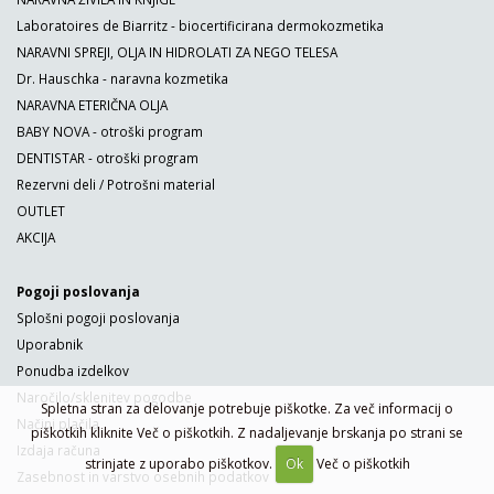
Laboratoires de Biarritz - biocertificirana dermokozmetika
NARAVNI SPREJI, OLJA IN HIDROLATI ZA NEGO TELESA
Dr. Hauschka - naravna kozmetika
NARAVNA ETERIČNA OLJA
BABY NOVA - otroški program
DENTISTAR - otroški program
Rezervni deli / Potrošni material
OUTLET
AKCIJA
Pogoji poslovanja
Splošni pogoji poslovanja
Uporabnik
Ponudba izdelkov
Naročilo/sklenitev pogodbe
Spletna stran za delovanje potrebuje piškotke. Za več informacij o
Načini plačila
piškotkih kliknite Več o piškotkih. Z nadaljevanje brskanja po strani se
Izdaja računa
strinjate z uporabo piškotkov.
Ok
Več o piškotkih
Zasebnost in varstvo osebnih podatkov