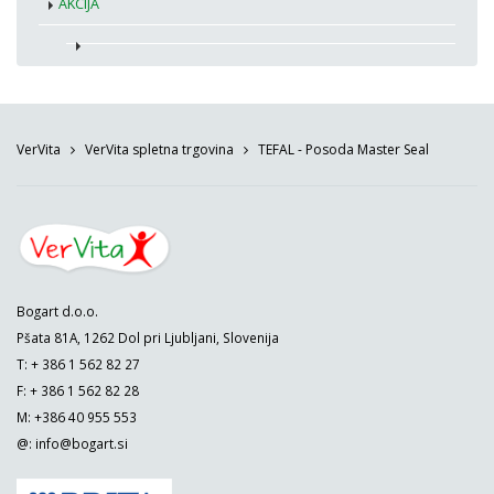
AKCIJA
VerVita
VerVita spletna trgovina
TEFAL - Posoda Master Seal
Bogart d.o.o.
Pšata 81A, 1262 Dol pri Ljubljani, Slovenija
T: + 386 1 562 82 27
F: + 386 1 562 82 28
M: +386 40 955 553
@:
info@bogart.si