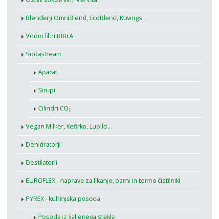
Blenderji OmniBlend, EcoBlend, Kuvings
Vodni filtri BRITA
Sodastream
Aparati
Sirupi
Cilindri CO₂
Vegan Milker, Kefirko, Lupilci...
Dehidratorji
Destilatorji
EUROFLEX - naprave za likanje, parni in termo čistilniki
PYREX - kuhinjska posoda
Posoda iz kaljenega stekla