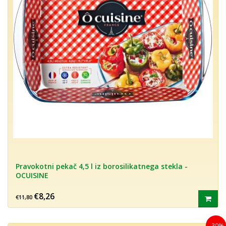
Pravokotni pekač 4,5 l iz borosilikatnega stekla -
OCUISINE
€8,26
€11,80
- 30%