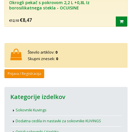
Okrogli pekač s pokrovom 2,2 L +0,8L Iz
borosilikatnega stekla - OCUISINE
€8,47
€12,10
Število artiklov:
0
Skupni znesek:
0
Prijava / Registracija
Kategorije izdelkov
Sokovniki Kuvings
Dodatna cedila in nastavki za sokovnike KUVINGS
Ostali sokovniki / VerVita