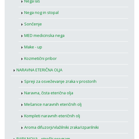
Nega las
Nega nog in stopal
Sončenje
MED medicinska nega
Make - up
Kozmetični pribor
NARAVNA ETERIČNA OLJA
Spreji za osveževanje zraka v prostorih
Naravna, čista eterična olja
Mešanice naravnih eteričnih olj
Kompleti naravnih eteričnih olj
Aroma difuzorji/vlažilniki zraka/izparilniki
BABY NOVA - otroški program