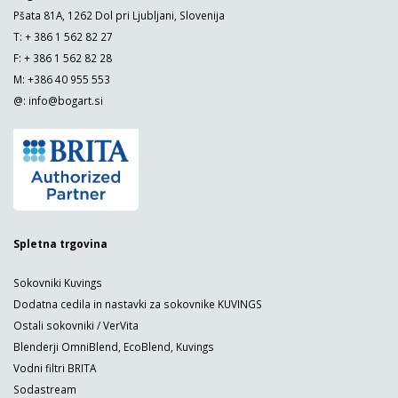
Pšata 81A, 1262 Dol pri Ljubljani, Slovenija
T: + 386 1 562 82 27
F: + 386 1 562 82 28
M: +386 40 955 553
@:
info@bogart.si
Spletna trgovina
Sokovniki Kuvings
Dodatna cedila in nastavki za sokovnike KUVINGS
Ostali sokovniki / VerVita
Blenderji OmniBlend, EcoBlend, Kuvings
Vodni filtri BRITA
Sodastream