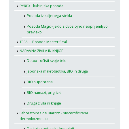
PYREX - kuhinjska posoda
Posoda iz kaljenega stekla
Posoda Magic - jeklo z dvoslojno neoprijemljivo
prevleko
TEFAL - Posoda Master Seal
NARAVNA ŽIVILA IN KNJIGE
Detox - očisti svoje telo
Japonska makrobiotika, BIO in druga
BIO supehrana
BIO namazi, prigrizki
Druga živila in knjige
Laboratoires de Biarritz - biocertificirana
dermokozmetika
Darilni in potovalni kompleti