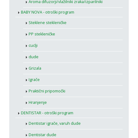
Aroma difuzorji/vlažilniki zraka/izparilniki
BABY NOVA - otroški program
Steklene stekleničke
PP stekleničke
cuclji
dude
Grizala
Igrače
Praktični pripomočki
Hranjenje
DENTISTAR - otroški program
Dentistar igrače, varuh dude
Dentistar dude