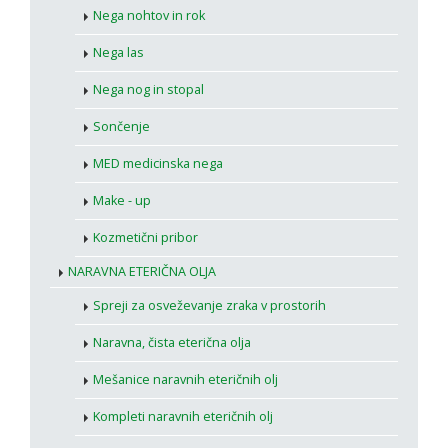
Nega nohtov in rok
Nega las
Nega nog in stopal
Sončenje
MED medicinska nega
Make - up
Kozmetični pribor
NARAVNA ETERIČNA OLJA
Spreji za osveževanje zraka v prostorih
Naravna, čista eterična olja
Mešanice naravnih eteričnih olj
Kompleti naravnih eteričnih olj