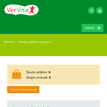
MENU
VerVita
VerVita spletna trgovina
Število artiklov:
0
Skupni znesek:
0
Prijava / Registracija