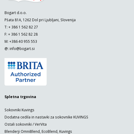
Bogart d.o.o.
Pšata 81A, 1262 Dol pri Ljubljani, Slovenija
T: + 386 1 562 82 27
F: + 386 1 562 82 28
M: +386 40 955 553
@:
info@bogart.si
Spletna trgovina
Sokovniki Kuvings
Dodatna cedila in nastavki za sokovnike KUVINGS
Ostali sokovniki / VerVita
Blenderji OmniBlend, EcoBlend, Kuvings