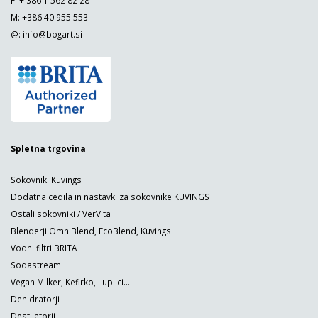
F: + 386 1 562 82 28
M: +386 40 955 553
@:
info@bogart.si
Spletna trgovina
Sokovniki Kuvings
Dodatna cedila in nastavki za sokovnike KUVINGS
Ostali sokovniki / VerVita
Blenderji OmniBlend, EcoBlend, Kuvings
Vodni filtri BRITA
Sodastream
Vegan Milker, Kefirko, Lupilci...
Dehidratorji
Destilatorji