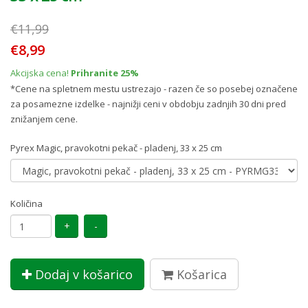
€11,99
€8,99
Akcijska cena!
Prihranite 25%
*Cene na spletnem mestu ustrezajo - razen če so posebej označene
za posamezne izdelke - najnižji ceni v obdobju zadnjih 30 dni pred
znižanjem cene.
Pyrex Magic, pravokotni pekač - pladenj, 33 x 25 cm
Količina
Dodaj v košarico
Košarica