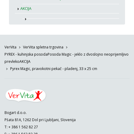
AKCIJA
VerVita
VerVita spletna trgovina
PYREX - kuhinjska posoda
Posoda Magic - jeklo z dvoslojno neoprijemljivo
prevleko
AKCIJA
Pyrex Magic, pravokotni pekač - pladenj, 33 x 25 cm
Bogart d.o.o.
Pšata 81A, 1262 Dol pri Ljubljani, Slovenija
T: + 386 1 562 82 27