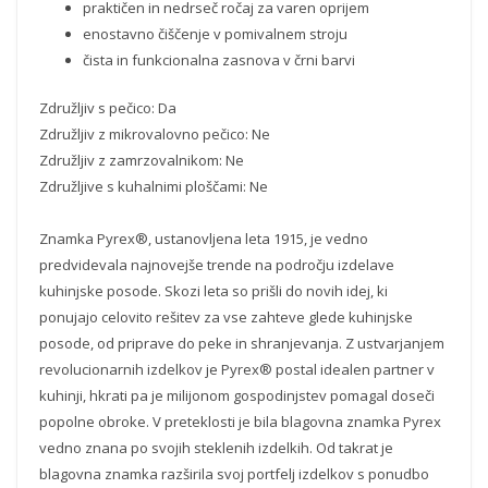
praktičen in nedrseč ročaj za varen oprijem
enostavno čiščenje v pomivalnem stroju
čista in funkcionalna zasnova v črni barvi
Združljiv s pečico: Da
Združljiv z mikrovalovno pečico: Ne
Združljiv z zamrzovalnikom: Ne
Združljive s kuhalnimi ploščami: Ne
Znamka Pyrex®, ustanovljena leta 1915, je vedno
predvidevala najnovejše trende na področju izdelave
kuhinjske posode. Skozi leta so prišli do novih idej, ki
ponujajo celovito rešitev za vse zahteve glede kuhinjske
posode, od priprave do peke in shranjevanja. Z ustvarjanjem
revolucionarnih izdelkov je Pyrex® postal idealen partner v
kuhinji, hkrati pa je milijonom gospodinjstev pomagal doseči
popolne obroke. V preteklosti je bila blagovna znamka Pyrex
vedno znana po svojih steklenih izdelkih. Od takrat je
blagovna znamka razširila svoj portfelj izdelkov s ponudbo