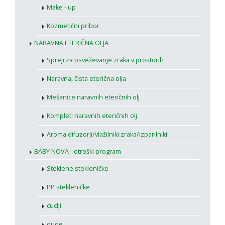
Make - up
Kozmetični pribor
NARAVNA ETERIČNA OLJA
Spreji za osveževanje zraka v prostorih
Naravna, čista eterična olja
Mešanice naravnih eteričnih olj
Kompleti naravnih eteričnih olj
Aroma difuzorji/vlažilniki zraka/izparilniki
BABY NOVA - otroški program
Steklene stekleničke
PP stekleničke
cuclji
dude