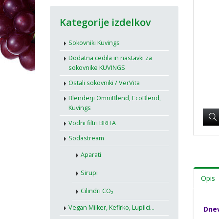
Kategorije izdelkov
Sokovniki Kuvings
Dodatna cedila in nastavki za
sokovnike KUVINGS
Ostali sokovniki / VerVita
Blenderji OmniBlend, EcoBlend,
Kuvings
Vodni filtri BRITA
Sodastream
Aparati
Sirupi
Opis
Cilindri CO₂
Vegan Milker, Kefirko, Lupilci...
Dnev