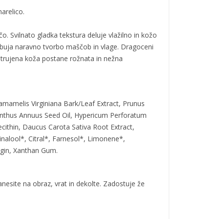
arelico.
čo. Svilnato gladka tekstura deluje vlažilno in kožo
podbuja naravno tvorbo maščob in vlage. Dragoceni
 utrujena koža postane rožnata in nežna
Hamamelis Virginiana Bark/Leaf Extract, Prunus
ianthus Annuus Seed Oil, Hypericum Perforatum
ecithin, Daucus Carota Sativa Root Extract,
nalool*, Citral*, Farnesol*, Limonene*,
Algin, Xanthan Gum.
nesite na obraz, vrat in dekolte. Zadostuje že