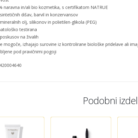
% naravna in/ali bio kozmetika, s certifikatom NATRUE
sintetičnih dišav, barvil in konzervansov
mineralnih olj, silikonov in polietilen-glikola (PEG)
atološko testirana
 poskusov na živalih
je mogoče, izhajajo surovine iz kontrolirane biološke pridelave ali ima
obljene pod pravičnimi pogoji
420004640
Podobni izdelk