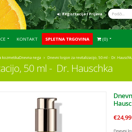
Registracija / Prijava
NCE
KONTAKT
SPLETNA TRGOVINA
(0)
a kozmetika
Dnevna nega
Dnevni losjon za revitalizacijo, 50 ml - Dr. Hauschk
zacijo, 50 ml - Dr. Hauschka
Dnevni
Hausc
€24,99
Dnevni lo