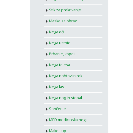
Stik za prekrivanje
Maske za obraz
Nega oči
Nega ustnic
Prhanje, kopeli
Nega telesa
Nega nohtov in rok
Nega las
Nega nog in stopal
Sončenje
MED medicinska nega
Make - up