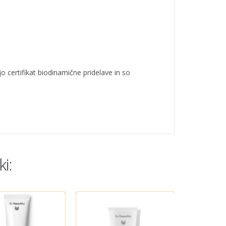
jo certifikat biodinamične pridelave in so
i: