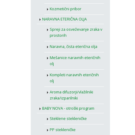
Kozmetični pribor
NARAVNA ETERIČNA OLJA
Spreji za osveževanje zraka v
prostorih
Naravna, čista eterična olja
Mešanice naravnih eteričnih
olj
Kompleti naravnih eteričnih
olj
Aroma difuzorji/vlažilniki
zraka/izparilniki
BABY NOVA - otroški program
Steklene stekleničke
PP stekleničke