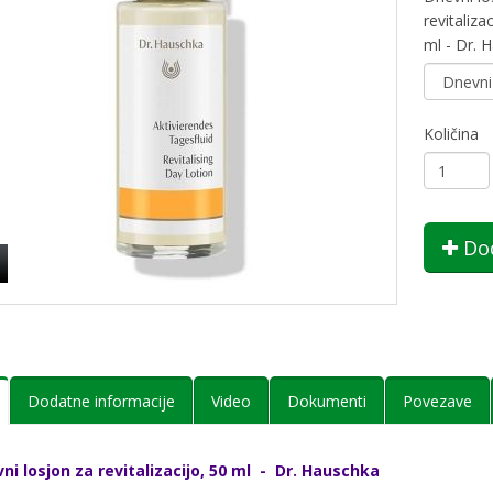
revitaliza
ml - Dr. 
Količina
Dod
Dodatne informacije
Video
Dokumenti
Povezave
ni losjon za revitalizacijo, 50 ml - Dr. Hauschka