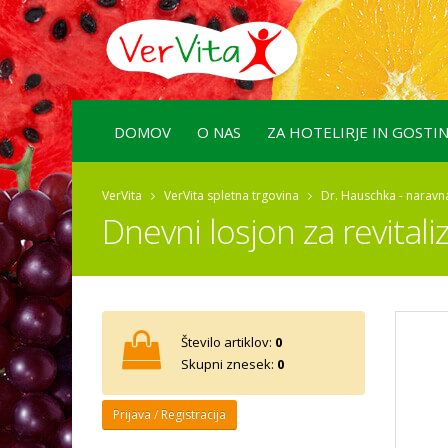
DOMOV
O NAS
ZA HOTELIRJE IN GOSTI
VerVita
VerVita spletna trgovina
Dr. Hauschka - naravn
Dnevni losjon za revitali
Število artiklov:
0
Skupni znesek:
0
Prijava / Registracija