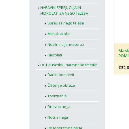
NARAVNI SPREJI, OLJA IN
HIDROLATI ZA NEGO TELESA
Spreji za nego telesa
Masažna olja
Nosilna olja, macerati
alo za ustnice,
Maska za obraz
Mask
Hidrolati
čeno (barva 00),
POMIRJEVALNA, 30 ml -
8 ml 
4 g - Dr. Hauschka
Dr. Hauschka
Dr. Hauschka - naravna kozmetika
,49
€32,89
€20,9
Darilni kompleti
Čiščenje obraza
Toniziranje
Dnevna nega
Nočna nega
Regenerativna nega