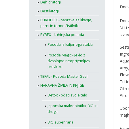
Dehidratorji
Dnevn
Destilatorji
EUROFLEX - naprave za likanje,
Dnevn
parni in termo čistilniki
ščiti
izvle
PYREX - kuhinjska posoda
Posoda iz kaljenega stekla
Sest
Ingr
Posoda Magic - jeklo z
Aqua,
dvoslojno neoprijemljivo
prevleko
Amyg
Flowe
TEFAL - Posoda Master Seal
Trit
NARAVNA ŽIVILA IN KNJIGE
Citro
Detox - očisti svoje telo
*from
Japonska makrobiotika, BIO in
Upor
druga
majhn
BIO supehrana
Kako