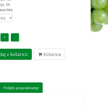
cijo, 50
Hauschka
aj v košarico
Košarica
Pošljite povpraševanje