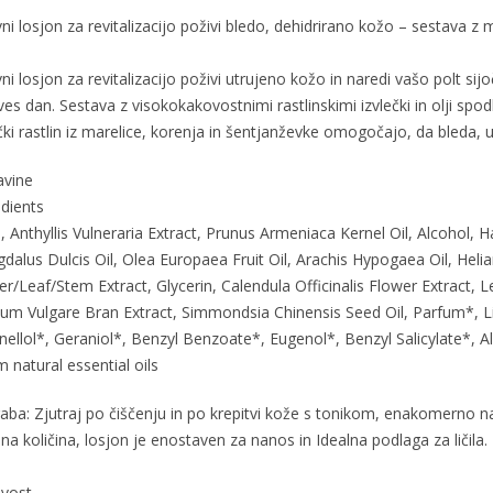
i losjon za revitalizacijo poživi bledo, dehidrirano kožo – sestava z m
i losjon za revitalizacijo poživi utrujeno kožo in naredi vašo polt sijo
 ves dan. Sestava z visokokakovostnimi rastlinskimi izvlečki in olji s
čki rastlin iz marelice, korenja in šentjanževke omogočajo, da bleda,
avine
edients
 Anthyllis Vulneraria Extract, Prunus Armeniaca Kernel Oil, Alcohol, 
dalus Dulcis Oil, Olea Europaea Fruit Oil, Arachis Hypogaea Oil, Hel
r/Leaf/Stem Extract, Glycerin, Calendula Officinalis Flower Extract, L
icum Vulgare Bran Extract, Simmondsia Chinensis Seed Oil, Parfum*, Li
nellol*, Geraniol*, Benzyl Benzoate*, Eugenol*, Benzyl Salicylate*, 
 natural essential oils
aba: Zjutraj po čiščenju in po krepitvi kože s tonikom, enakomerno na
a količina, losjon je enostaven za nanos in Idealna podlaga za ličila.
vost