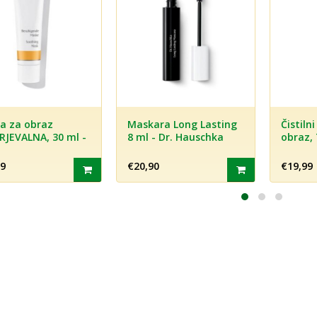
ara Long Lasting
Čistilni balzam za
Regene
- Dr. Hauschka
obraz, 75 ml - Dr.
za vrat
Hauschka
ml - Dr
0
€19,99
€51,39