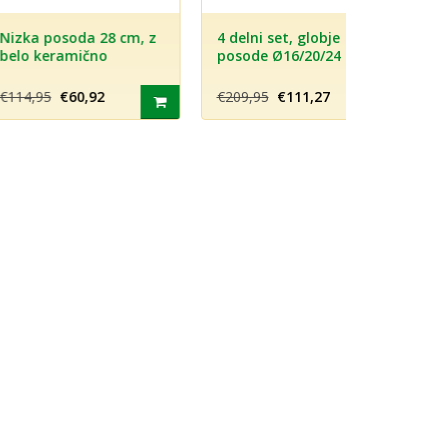
posoda 28 cm, z
4 delni set, globje
Okrogli p
eramično
posode Ø16/20/24 cm s
pokrovom 
o in s steklenim
ponvijo za dušenje Ø24
borosilik
om - BERNDES
cm- BERNDES BALANCE
- OCUISI
5
€60,92
€209,95
€111,27
€12,10
€