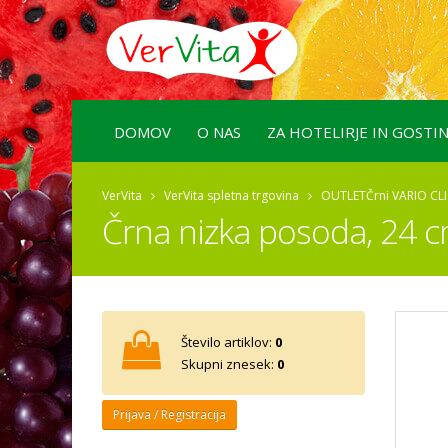
DOMOV
O NAS
ZA HOTELIRJE IN GOSTI
VerVita
VerVita spletna trgovina
OUTLET
Črni VARIO CL
Črna nizka posoda, 24 
Število artiklov:
0
Skupni znesek:
0
Prijava / Registracija