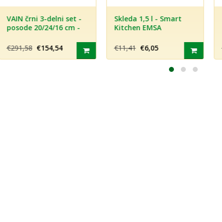
črni 3-delni set -
Skleda 1,5 l - Smart
Nizka 
e 20/24/16 cm -
Kitchen EMSA
belo k
DES
prevlek
pokrov
58
€154,54
€11,41
€6,05
€114,9