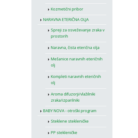
Kozmetični pribor
NARAVNA ETERIČNA OLJA
Spreji za osveževanje zraka v
prostorih
Naravna, čista eterična olja
Mešanice naravnih eteričnih
olj
Kompleti naravnih eteričnih
olj
Aroma difuzorji/vlažilniki
zraka/izparilniki
BABY NOVA - otroški program
Steklene stekleničke
PP stekleničke