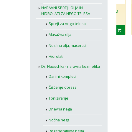
NARAVNI SPREJI, OLJA IN
ka posoda Balance,
Črna ponev 024, VARIO
VAIN 
HIDROLATI ZA NEGO TELESA
 s črno prevleko in
- CLICK - BERNDES
posod
klenim pokrovom -
BERN
Spreji za nego telesa
RNDES
,99
€37,09
€89,95
€47,67
€291,
Masažna olja
Nosilna olja, macerati
Hidrolati
Dr. Hauschka - naravna kozmetika
Darilni kompleti
Čiščenje obraza
Toniziranje
Dnevna nega
Nočna nega
Regenerativna nega