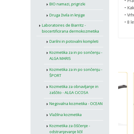
• Pra
BIO namazi, prigrizki
• Ka
• Vr
Druga živila in knjige
• 8 l
Laboratoires de Biarritz -
biocertificirana dermokozmetika
Darilni in potovalni kompleti
Kozmetika za in po sončenju -
ALGA MARIS
Kozmetika za in po sončenju -
ŠPORT
Kozmetika za obnavljanje in
zaščito - ALGA CiCOSA
Negovalna kozmetika - OCEAN
Vlažilna kozmetika
Kozmetika za čiščenje -
odstranjevanje ličil