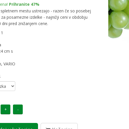
cena!
Prihranite 47%
spletnem mestu ustrezajo - razen če so posebej
za posamezne izdelke - najnižji ceni v obdobju
0 dni pred znižanjem cene.
1
a
24 cm s
, VARIO
S