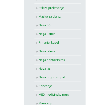
Stik za prekrivanje
Maske za obraz
Nega oči
Nega ustnic
Prhanje, kopeli
Nega telesa
Nega nohtov in rok
Nega las
Nega nog in stopal
Sončenje
MED medicinska nega
Make - up