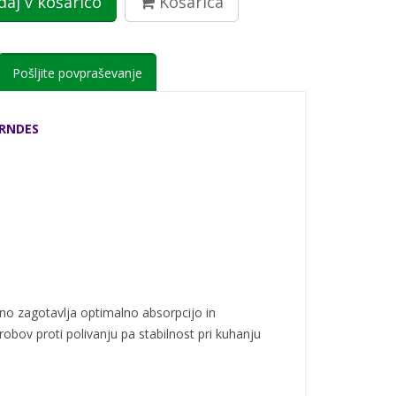
aj v košarico
Košarica
Pošljite povpraševanje
ERNDES
 dno zagotavlja optimalno absorpcijo in
obov proti polivanju pa stabilnost pri kuhanju