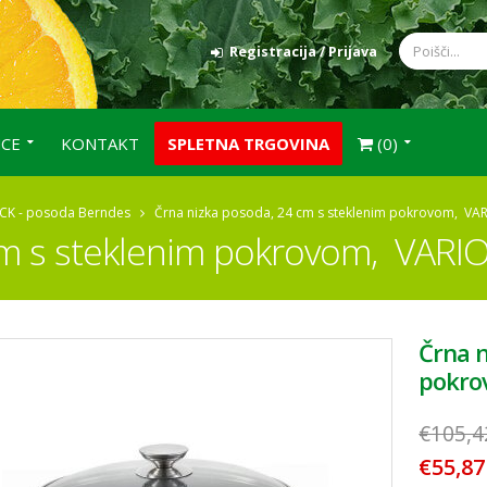
Registracija / Prijava
NCE
KONTAKT
SPLETNA TRGOVINA
(0)
ICK - posoda Berndes
Črna nizka posoda, 24 cm s steklenim pokrovom, VAR
cm s steklenim pokrovom, VARI
Črna n
pokro
€105,4
€55,87