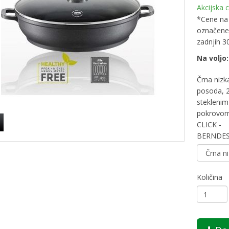
Akcijska 
*Cene na 
označene 
zadnjih 3
Na voljo:
Črna nizk
posoda, 
steklenim
pokrovom
CLICK -
BERNDE
Količina