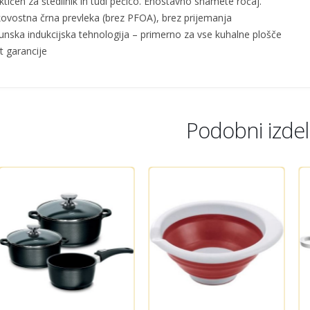
ktičen za štedilnik in tudi pečico. Enostavno snamete ročaj.
kovostna črna prevleka (brez PFOA), brez prijemanja
hunska indukcijska tehnologija – primerno za vse kuhalne plošče
et garancije
Podobni izdelk