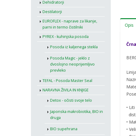
Dehidratorji
Destilatorji
EUROFLEX - naprave za likanje,
Opis
parni in termo čistilniki
PYREX - kuhinjska posoda
Črna
Posoda iz kaljenega stekla
BER
Posoda Magic - jeklo z
dvoslojno neoprijemljivo
prevleko
Lini
Nazi
TEFAL - Posoda Master Seal
Mate
NARAVNA ŽIVILA IN KNJIGE
Pose
Detox - očisti svoje telo
• Lit
Japonska makrobiotika, BIO in
distr
druga
• Mat
BIO supehrana
• Vel