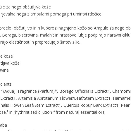
le za nego občutljive kože
rjevalna nega z ampulami pomaga pri umiritvi rdečice
ordelo, občutljivo in h kuperozi nagnjeno kožo so Ampule za nego obč
 Boraga, biserovina, malahit in hrastovo lubje podpirajo naravni ciklus
irajo elastičnost in preprečujejo širitev žilic.
je kože
tljiva koža
avine
dients:
r (Aqua), Fragrance (Parfum)*, Borago Officinalis Extract1, Chamomill
t Extract1, Artemisia Abrotanum Flower/Leaf/Stem Extract1, Hamamelis
cinalis Flower/Leaf/Stem Extract1, Quercus Robur Bark Extract1, Pear
se.¹ in rhythmitised dilution *from natural essential oils
aba