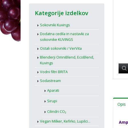
Kategorije izdelkov
Sokovniki Kuvings
Dodatna cedila in nastavki za
sokovnike KUVINGS
Ostali sokovniki / VerVita
Blenderji OmniBlend, EcoBlend,
Kuvings
Vodni filtri BRITA
Sodastream
Aparati
Sirupi
Opis
Cilindri CO₂
Vegan Milker, Kefirko, Lupilci...
Ampu